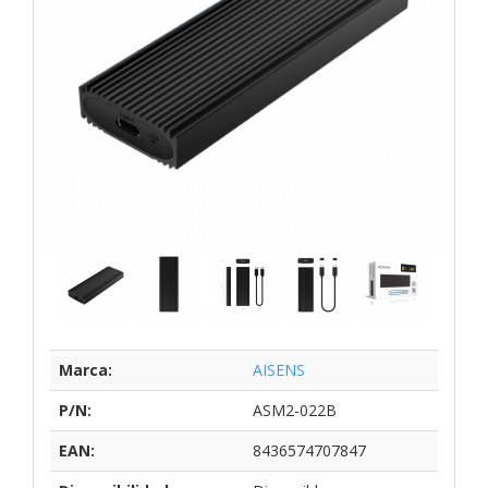
Marca:
AISENS
P/N:
ASM2-022B
EAN:
8436574707847