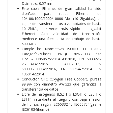
Diámetro: 0.57 mm
Este cable Ethernet de gran calidad ha sido
diseñado para redes Ethernet de
10/100/1000/1000/10000 Mbit (10 Gigabit/s), es
capaz de transferir datos a velocidades de hasta
10 Gbit/s, diez veces más rápido que gigabit
Ethernet. Alta velocidad de transmisión
mediante una frecuencia de trabajo de hasta
600 MHz.
Cumple las Normativas ISO/IEC 11801:2002
Categoría7/ClaseF, CPR (UE 305/2011) Clase
Dca – EN50575:2014+A1:2016, EN 60332-1-
2:2004+A1:2015 A11:2016, EN
50399:2011+A1:2016, EN 60754-2:2014, EN
13501-6:2014.
Conductor OFC (Oxygen Free Copper), pureza
99,9% con diámetro AWG23 que garantiza la
transferencia de datos
Libre de halógenos (LSZH o LSOH o LS0H o
LSFH), retardante al fuego y con baja emisión
de humos según IEC60332-1, IEC60754(gas) e
IEC61034(humo)