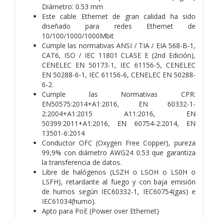
Diámetro: 0.53 mm
Este cable Ethernet de gran calidad ha sido
diseñado para redes Ethernet de
10/100/1000/1000Mbit
Cumple las normativas ANSI / TIA / EIA 568-B-1,
CAT6, ISO / IEC 11801 CLASE E (2nd Edición),
CENELEC EN 50173-1, IEC 61156-5, CENELEC
EN 50288-6-1, IEC 61156-6, CENELEC EN 50288-
6-2.
Cumple las Normativas CPR:
EN50575:2014+A1:2016, EN 60332-1-
2:2004+A1:2015 A11:2016, EN
50399:2011+A1:2016, EN 60754-2:2014, EN
13501-6:2014
Conductor OFC (Oxygen Free Copper), pureza
99,9% con diámetro AWG24 0.53 que garantiza
la transferencia de datos.
Libre de halógenos (LSZH o LSOH o LS0H o
LSFH), retardante al fuego y con baja emisión
de humos según IEC60332-1, IEC60754(gas) e
IEC61034(humo).
Apto para PoE (Power over Ethernet)