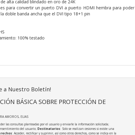
e alta calidad blindado en oro de 24K
 es para convertir un puerto DVI a puerto HDMI hembra para poder
 la doble banda ancha que el DVI tipo 18+1 pin
HS
namiento: 100% testado
e a Nuestro Boletín!
CIÓN BÁSICA SOBRE PROTECCIÓN DE
IRA AMOROS, ELIAS
der las consultas planteadas por el usuario y enviarle la información solicitada;
onsentimiento del usuario;
Destinatarios
: Solo se realizan cesiones si existe una
rechos
: Acceder, rectificar y suprimir, así como otros derechos, como se indica en la