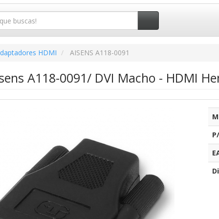
daptadores HDMI
AISENS A118-0091
isens A118-0091/ DVI Macho - HDMI H
M
P
E
Di