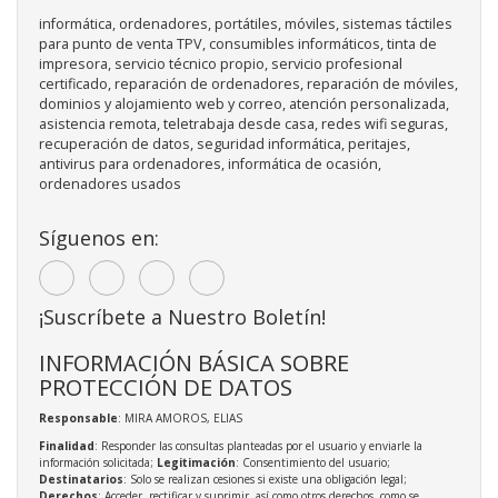
informática, ordenadores, portátiles, móviles, sistemas táctiles
para punto de venta TPV, consumibles informáticos, tinta de
impresora, servicio técnico propio, servicio profesional
certificado, reparación de ordenadores, reparación de móviles,
dominios y alojamiento web y correo, atención personalizada,
asistencia remota, teletrabaja desde casa, redes wifi seguras,
recuperación de datos, seguridad informática, peritajes,
antivirus para ordenadores, informática de ocasión,
ordenadores usados
Síguenos en:
¡Suscríbete a Nuestro Boletín!
INFORMACIÓN BÁSICA SOBRE
PROTECCIÓN DE DATOS
Responsable
: MIRA AMOROS, ELIAS
Finalidad
: Responder las consultas planteadas por el usuario y enviarle la
información solicitada;
Legitimación
: Consentimiento del usuario;
Destinatarios
: Solo se realizan cesiones si existe una obligación legal;
Derechos
: Acceder, rectificar y suprimir, así como otros derechos, como se