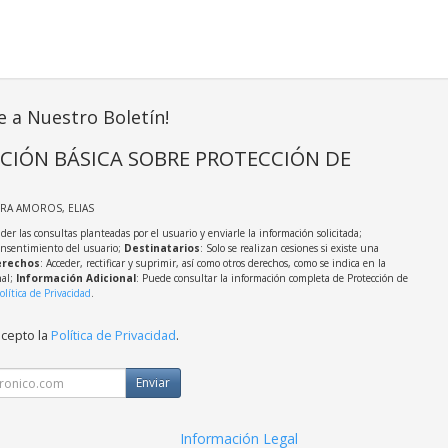
e a Nuestro Boletín!
CIÓN BÁSICA SOBRE PROTECCIÓN DE
IRA AMOROS, ELIAS
der las consultas planteadas por el usuario y enviarle la información solicitada;
onsentimiento del usuario;
Destinatarios
: Solo se realizan cesiones si existe una
rechos
: Acceder, rectificar y suprimir, así como otros derechos, como se indica en la
nal;
Información Adicional
: Puede consultar la información completa de Protección de
olítica de Privacidad
.
acepto la
Política de Privacidad
.
Enviar
Información Legal