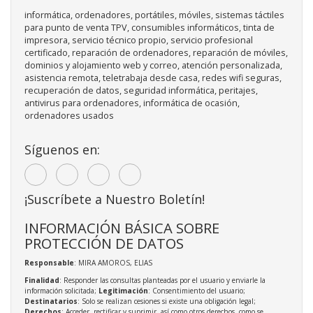
informática, ordenadores, portátiles, móviles, sistemas táctiles
para punto de venta TPV, consumibles informáticos, tinta de
impresora, servicio técnico propio, servicio profesional
certificado, reparación de ordenadores, reparación de móviles,
dominios y alojamiento web y correo, atención personalizada,
asistencia remota, teletrabaja desde casa, redes wifi seguras,
recuperación de datos, seguridad informática, peritajes,
antivirus para ordenadores, informática de ocasión,
ordenadores usados
Síguenos en:
¡Suscríbete a Nuestro Boletín!
INFORMACIÓN BÁSICA SOBRE
PROTECCIÓN DE DATOS
Responsable
: MIRA AMOROS, ELIAS
Finalidad
: Responder las consultas planteadas por el usuario y enviarle la
información solicitada;
Legitimación
: Consentimiento del usuario;
Destinatarios
: Solo se realizan cesiones si existe una obligación legal;
Derechos
: Acceder, rectificar y suprimir, así como otros derechos, como se