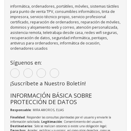
informática, ordenadores, portátiles, móviles, sistemas táctiles
para punto de venta TPV, consumibles informáticos, tinta de
impresora, servicio técnico propio, servicio profesional
certificado, reparación de ordenadores, reparación de móviles,
dominios y alojamiento web y correo, atención personalizada,
asistencia remota, teletrabaja desde casa, redes wifi seguras,
recuperación de datos, seguridad informática, peritajes,
antivirus para ordenadores, informática de ocasión,
ordenadores usados
Síguenos en:
¡Suscríbete a Nuestro Boletín!
INFORMACIÓN BÁSICA SOBRE
PROTECCIÓN DE DATOS
Responsable
: MIRA AMOROS, ELIAS
Finalidad
: Responder las consultas planteadas por el usuario y enviarle la
información solicitada;
Legitimación
: Consentimiento del usuario;
Destinatarios
: Solo se realizan cesiones si existe una obligación legal;
Derechos
: Acceder, rectificar y suprimir, así como otros derechos, como se