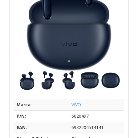
Marca:
VIVO
P/N:
6020497
EAN:
6932204514141