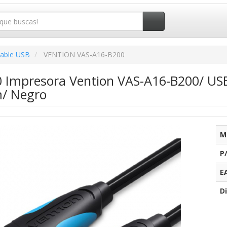
able USB
VENTION VAS-A16-B200
0 Impresora Vention VAS-A16-B200/ US
/ Negro
M
P
E
Di