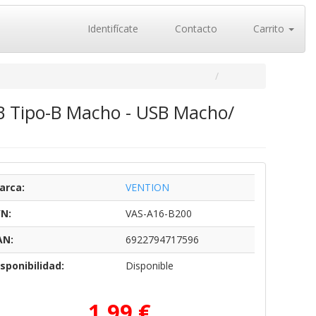
Identifícate
Contacto
Carrito
B Tipo-B Macho - USB Macho/
arca:
VENTION
/N:
VAS-A16-B200
AN:
6922794717596
sponibilidad:
Disponible
1,99 €