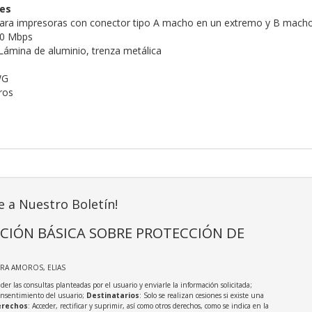
nes
ara impresoras con conector tipo A macho en un extremo y B macho
80 Mbps
Lámina de aluminio, trenza metálica
WG
ros
e a Nuestro Boletín!
CIÓN BÁSICA SOBRE PROTECCIÓN DE
IRA AMOROS, ELIAS
der las consultas planteadas por el usuario y enviarle la información solicitada;
onsentimiento del usuario;
Destinatarios
: Solo se realizan cesiones si existe una
rechos
: Acceder, rectificar y suprimir, así como otros derechos, como se indica en la