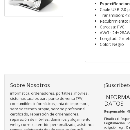
Especificacio
Cable USB 2.0 p
Transmisión: 4
Recubrimiento: 
Carcasa: PVC
AWG : 24+28A
Longitud: 2 met
Color: Negro
Sobre Nosotros
¡Suscríbet
informática, ordenadores, portátiles, móviles,
INFORMA
sistemas táctiles para punto de venta TPV,
DATOS
consumibles informáticos, tinta de impresora,
servicio técnico propio, servicio profesional
Responsable
: M
certificado, reparación de ordenadores,
Finalidad
: Respon
reparación de móviles, dominios y alojamiento
Legitimación
: C
web y correo, atención personalizada, asistencia
obligación legal;
De
remota, teletrabaja desde casa, redes wifi