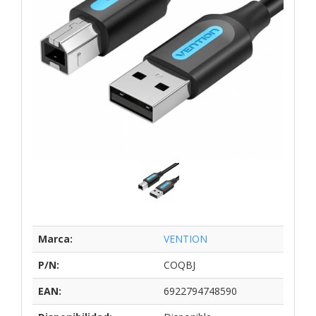
Marca:
VENTION
P/N:
COQBJ
EAN:
6922794748590