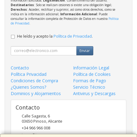
información solicitada;
Legitimación
: Consentimiento del usuario;
Destinatarios
: Solo se realizan cesiones si existe una obligación legal;
Derechos
: Acceder, rectificar y suprimir, así como otros derechos, como se
indica en la información adicional;
Información Adicional
: Puede
consultar la información completa de Protección de Datos en nuestra
Política
de Privacidad
.
He leído y acepto la
Política de Privacidad
.
Enviar
Contacto
Información Legal
Política Privacidad
Política de Cookies
Condiciones de Compra
Formas de Pago
¿Quienes Somos?
Servicio Técnico
Dominios y Alojamientos
Antivirus y Descargas
Contacto
Calle Sagasta, 6
03650
Pinoso
,
Alicante
+34 966 966 008
inges@inges.es