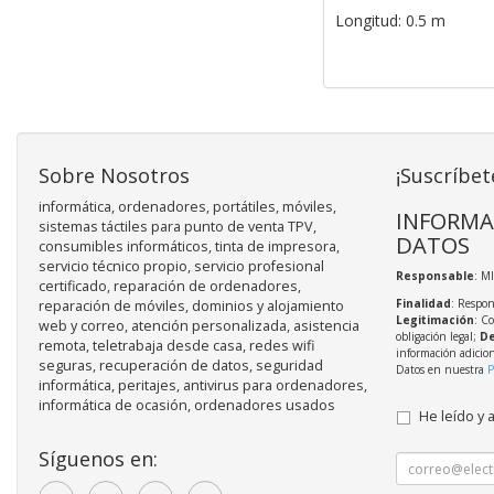
Longitud: 0.5 m
Sobre Nosotros
¡Suscríbet
informática, ordenadores, portátiles, móviles,
INFORMA
sistemas táctiles para punto de venta TPV,
DATOS
consumibles informáticos, tinta de impresora,
servicio técnico propio, servicio profesional
Responsable
: M
certificado, reparación de ordenadores,
Finalidad
: Respon
reparación de móviles, dominios y alojamiento
Legitimación
: C
web y correo, atención personalizada, asistencia
obligación legal;
De
remota, teletrabaja desde casa, redes wifi
información adicio
seguras, recuperación de datos, seguridad
Datos en nuestra
P
informática, peritajes, antivirus para ordenadores,
informática de ocasión, ordenadores usados
He leído y 
Síguenos en: