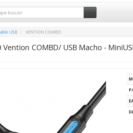
able USB
VENTION COMBD
.0 Vention COMBD/ USB Macho - MiniU
M
P
E
Di