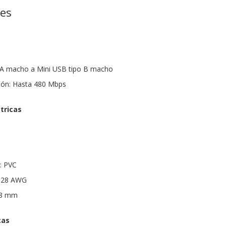
nes
 A macho a Mini USB tipo B macho
sión: Hasta 480 Mbps
tricas
a: PVC
 + 28 AWG
3.8 mm
cas