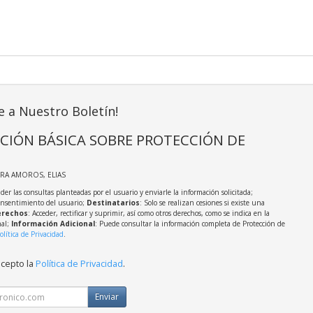
e a Nuestro Boletín!
CIÓN BÁSICA SOBRE PROTECCIÓN DE
IRA AMOROS, ELIAS
der las consultas planteadas por el usuario y enviarle la información solicitada;
onsentimiento del usuario;
Destinatarios
: Solo se realizan cesiones si existe una
rechos
: Acceder, rectificar y suprimir, así como otros derechos, como se indica en la
nal;
Información Adicional
: Puede consultar la información completa de Protección de
olítica de Privacidad
.
acepto la
Política de Privacidad
.
Enviar