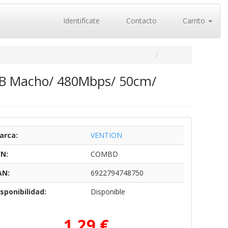
Identifícate
Contacto
Carrito
SB Macho/ 480Mbps/ 50cm/
arca:
VENTION
/N:
COMBD
AN:
6922794748750
sponibilidad:
Disponible
1,29 €