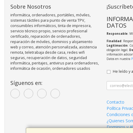
Sobre Nosotros
¡Suscríbet
informática, ordenadores, portátiles, móviles,
INFORMA
sistemas táctiles para punto de venta TPV,
DATOS
consumibles informáticos, tinta de impresora,
servicio técnico propio, servicio profesional
Responsable
: M
certificado, reparación de ordenadores,
Finalidad
: Respon
reparación de móviles, dominios y alojamiento
Legitimación
: C
web y correo, atención personalizada, asistencia
obligación legal;
De
remota, teletrabaja desde casa, redes wifi
información adicio
seguras, recuperación de datos, seguridad
Datos en nuestra
P
informática, peritajes, antivirus para ordenadores,
informática de ocasión, ordenadores usados
He leído y 
Síguenos en:
Contacto
Política Priva
Condiciones 
¿Quienes So
Dominios y A