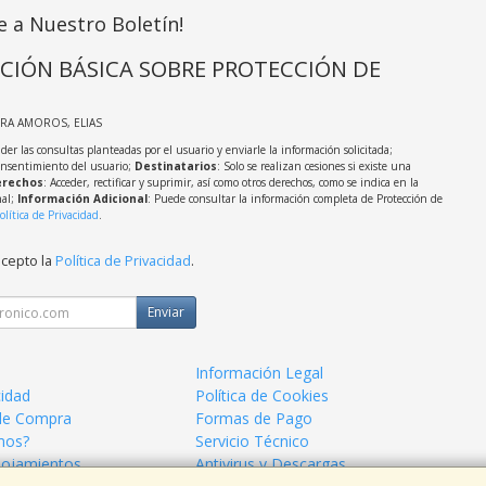
e a Nuestro Boletín!
CIÓN BÁSICA SOBRE PROTECCIÓN DE
IRA AMOROS, ELIAS
der las consultas planteadas por el usuario y enviarle la información solicitada;
onsentimiento del usuario;
Destinatarios
: Solo se realizan cesiones si existe una
rechos
: Acceder, rectificar y suprimir, así como otros derechos, como se indica en la
nal;
Información Adicional
: Puede consultar la información completa de Protección de
olítica de Privacidad
.
acepto la
Política de Privacidad
.
Enviar
Información Legal
cidad
Política de Cookies
de Compra
Formas de Pago
mos?
Servicio Técnico
lojamientos
Antivirus y Descargas