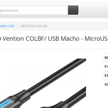
able USB
VENTION COLBF
0 Vention COLBF/ USB Macho - Micro
M
P
E
Di