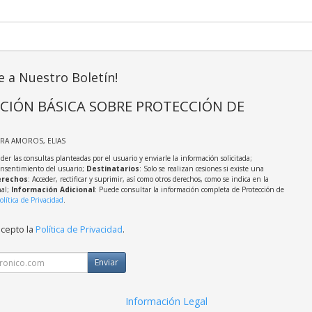
e a Nuestro Boletín!
CIÓN BÁSICA SOBRE PROTECCIÓN DE
IRA AMOROS, ELIAS
der las consultas planteadas por el usuario y enviarle la información solicitada;
onsentimiento del usuario;
Destinatarios
: Solo se realizan cesiones si existe una
rechos
: Acceder, rectificar y suprimir, así como otros derechos, como se indica en la
nal;
Información Adicional
: Puede consultar la información completa de Protección de
olítica de Privacidad
.
acepto la
Política de Privacidad
.
Enviar
Información Legal