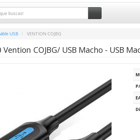
able USB
VENTION COJBG
0 Vention COJBG/ USB Macho - USB Ma
M
P
E
Di