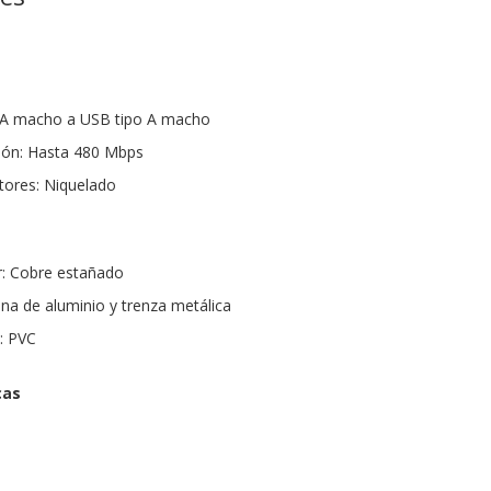
 A macho a USB tipo A macho
sión: Hasta 480 Mbps
tores: Niquelado
r: Cobre estañado
na de aluminio y trenza metálica
a: PVC
cas