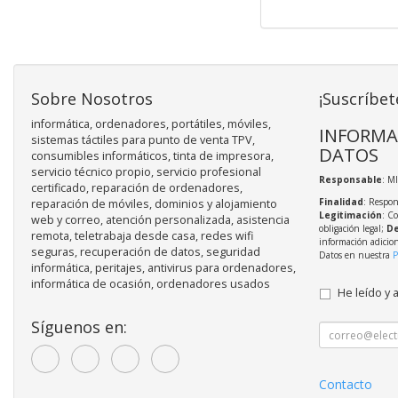
Sobre Nosotros
¡Suscríbet
informática, ordenadores, portátiles, móviles,
INFORMA
sistemas táctiles para punto de venta TPV,
DATOS
consumibles informáticos, tinta de impresora,
servicio técnico propio, servicio profesional
Responsable
: M
certificado, reparación de ordenadores,
Finalidad
: Respon
reparación de móviles, dominios y alojamiento
Legitimación
: C
web y correo, atención personalizada, asistencia
obligación legal;
De
remota, teletrabaja desde casa, redes wifi
información adicio
seguras, recuperación de datos, seguridad
Datos en nuestra
P
informática, peritajes, antivirus para ordenadores,
informática de ocasión, ordenadores usados
He leído y 
Síguenos en:
Contacto