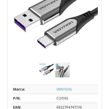
Marca:
VENTION
P/N:
COFHG
EAN:
6922794747159