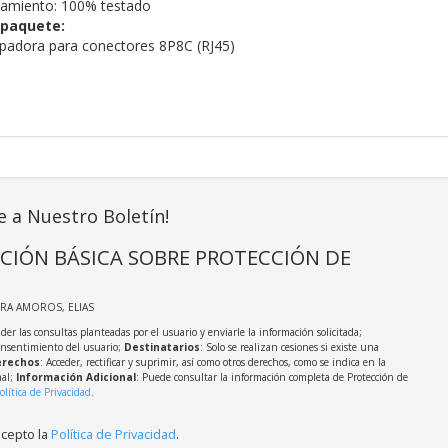
namiento: 100% testado
 paquete:
padora para conectores 8P8C (RJ45)
e a Nuestro Boletín!
CIÓN BÁSICA SOBRE PROTECCIÓN DE
IRA AMOROS, ELIAS
der las consultas planteadas por el usuario y enviarle la información solicitada;
onsentimiento del usuario;
Destinatarios
: Solo se realizan cesiones si existe una
rechos
: Acceder, rectificar y suprimir, así como otros derechos, como se indica en la
nal;
Información Adicional
: Puede consultar la información completa de Protección de
olítica de Privacidad
.
acepto la
Política de Privacidad
.