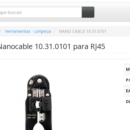
Herramientas - Limpieza
NANO CABLE 10.31.0101
anocable 10.31.0101 para RJ45
M
P
E
Di