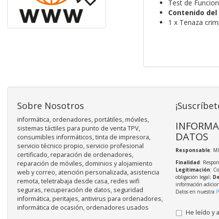
Test de Funcio
Contenido del
1 x Tenaza crim
Sobre Nosotros
¡Suscríbet
informática, ordenadores, portátiles, móviles,
INFORMA
sistemas táctiles para punto de venta TPV,
DATOS
consumibles informáticos, tinta de impresora,
servicio técnico propio, servicio profesional
Responsable
: M
certificado, reparación de ordenadores,
Finalidad
: Respon
reparación de móviles, dominios y alojamiento
Legitimación
: C
web y correo, atención personalizada, asistencia
obligación legal;
De
remota, teletrabaja desde casa, redes wifi
información adicio
seguras, recuperación de datos, seguridad
Datos en nuestra
P
informática, peritajes, antivirus para ordenadores,
informática de ocasión, ordenadores usados
He leído y 