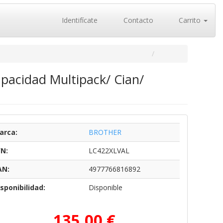
Identifícate
Contacto
Carrito
apacidad Multipack/ Cian/
arca:
BROTHER
/N:
LC422XLVAL
AN:
4977766816892
sponibilidad:
Disponible
135,00 €