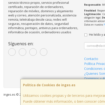
servicio técnico propio, servicio profesional
Responsable
: M
certificado, reparación de ordenadores,
Finalidad
: Respon
reparación de móviles, dominios y alojamiento
Legitimación
: C
web y correo, atención personalizada, asistencia
obligación legal;
De
remota, teletrabaja desde casa, redes wifi
información adicio
seguras, recuperación de datos, seguridad
Datos en nuestra
P
informática, peritajes, antivirus para ordenadores,
informática de ocasión, ordenadores usados
He leído y 
Síguenos en:
Contacto
Política Priva
Condiciones 
¿Quienes So
Dominios y A
Política de Cookies de inges.es
inges.es © 2026
Utilizamos cookies propias y de terceros para mejorar
Puede obtener más información, o bien conocer cómo