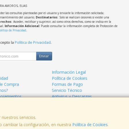
IRA AMOROS, ELIAS
der las consultas planteadas por el usuario y enviarle la información solicitada;
onsentimiento del usuario;
Destinatarios
: Solo se realizan cesiones si existe una
rechos
: Acceder, rectificar y suprimir, así como otros derechos, como se indica en la
nal;
Información Adicional
: Puede consultar la información completa de Protección de
olítica de Privacidad
.
acepto la
Política de Privacidad
.
Enviar
Información Legal
cidad
Política de Cookies
de Compra
Formas de Pago
mos?
Servicio Técnico
lojamientos
Antivirus y Descargas
 nuestros servicios.
 cambiar la configuración, en nuestra
Política de Cookies
.