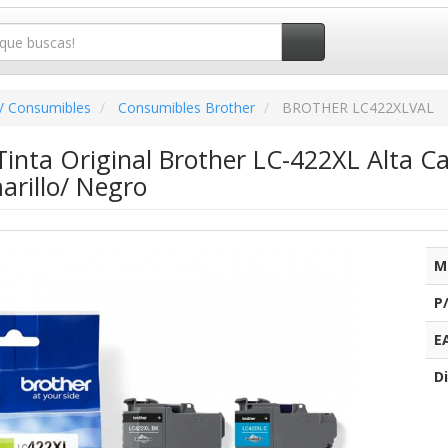
/ Consumibles
Consumibles Brother
BROTHER LC422XLVAL
inta Original Brother LC-422XL Alta C
rillo/ Negro
M
P
E
Di