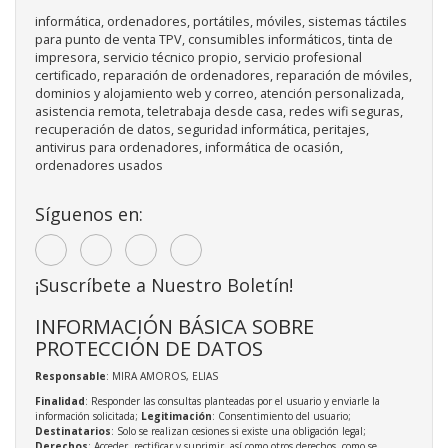
informática, ordenadores, portátiles, móviles, sistemas táctiles
para punto de venta TPV, consumibles informáticos, tinta de
impresora, servicio técnico propio, servicio profesional
certificado, reparación de ordenadores, reparación de móviles,
dominios y alojamiento web y correo, atención personalizada,
asistencia remota, teletrabaja desde casa, redes wifi seguras,
recuperación de datos, seguridad informática, peritajes,
antivirus para ordenadores, informática de ocasión,
ordenadores usados
Síguenos en:
¡Suscríbete a Nuestro Boletín!
INFORMACIÓN BÁSICA SOBRE
PROTECCIÓN DE DATOS
Responsable
: MIRA AMOROS, ELIAS
Finalidad
: Responder las consultas planteadas por el usuario y enviarle la
información solicitada;
Legitimación
: Consentimiento del usuario;
Destinatarios
: Solo se realizan cesiones si existe una obligación legal;
Derechos
: Acceder, rectificar y suprimir, así como otros derechos, como se