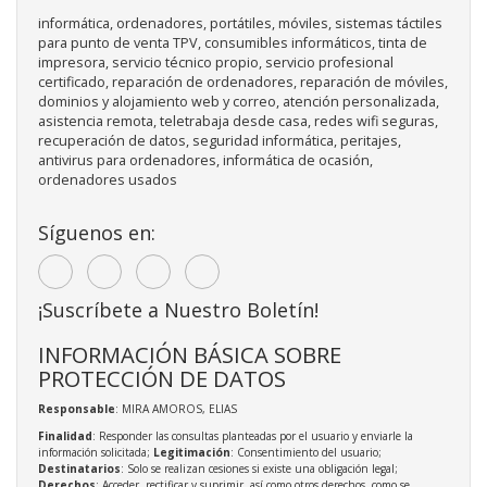
informática, ordenadores, portátiles, móviles, sistemas táctiles
para punto de venta TPV, consumibles informáticos, tinta de
impresora, servicio técnico propio, servicio profesional
certificado, reparación de ordenadores, reparación de móviles,
dominios y alojamiento web y correo, atención personalizada,
asistencia remota, teletrabaja desde casa, redes wifi seguras,
recuperación de datos, seguridad informática, peritajes,
antivirus para ordenadores, informática de ocasión,
ordenadores usados
Síguenos en:
¡Suscríbete a Nuestro Boletín!
INFORMACIÓN BÁSICA SOBRE
PROTECCIÓN DE DATOS
Responsable
: MIRA AMOROS, ELIAS
Finalidad
: Responder las consultas planteadas por el usuario y enviarle la
información solicitada;
Legitimación
: Consentimiento del usuario;
Destinatarios
: Solo se realizan cesiones si existe una obligación legal;
Derechos
: Acceder, rectificar y suprimir, así como otros derechos, como se