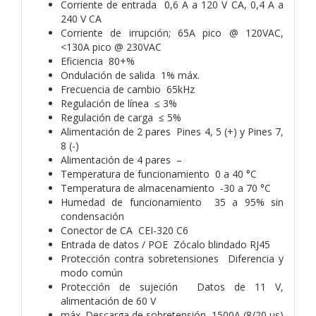
Corriente de entrada 0,6 A a 120 V CA, 0,4 A a
240 V CA
Corriente de irrupción; 65A pico @ 120VAC,
<130A pico @ 230VAC
Eficiencia 80+%
Ondulación de salida 1% máx.
Frecuencia de cambio 65kHz
Regulación de línea ≤ 3%
Regulación de carga ≤ 5%
Alimentación de 2 pares Pines 4, 5 (+) y Pines 7,
8 (-)
Alimentación de 4 pares –
Temperatura de funcionamiento 0 a 40 °C
Temperatura de almacenamiento -30 a 70 °C
Humedad de funcionamiento 35 a 95% sin
condensación
Conector de CA CEI-320 C6
Entrada de datos / POE Zócalo blindado RJ45
Protección contra sobretensiones Diferencia y
modo común
Protección de sujeción Datos de 11 V,
alimentación de 60 V
máx. Descarga de sobretensión 1500A (8/20 μs)