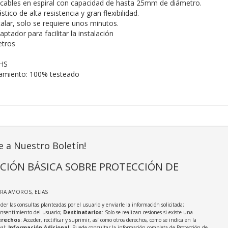
cables en espiral con capacidad de hasta 25mm de diámetro.
tico de alta resistencia y gran flexibilidad.
talar, solo se requiere unos minutos.
aptador para facilitar la instalación
etros
HS
namiento: 100% testeado
e a Nuestro Boletín!
CIÓN BÁSICA SOBRE PROTECCIÓN DE
IRA AMOROS, ELIAS
der las consultas planteadas por el usuario y enviarle la información solicitada;
onsentimiento del usuario;
Destinatarios
: Solo se realizan cesiones si existe una
rechos
: Acceder, rectificar y suprimir, así como otros derechos, como se indica en la
nal;
Información Adicional
: Puede consultar la información completa de Protección de