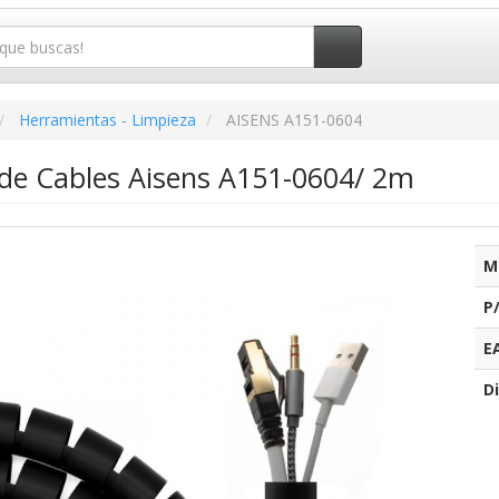
Herramientas - Limpieza
AISENS A151-0604
de Cables Aisens A151-0604/ 2m
M
P
E
Di