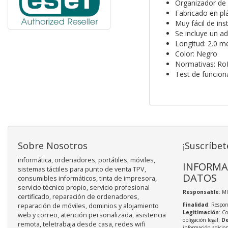
Organizador de 
Fabricado en plás
Muy fácil de ins
Se incluye un ad
Longitud: 2.0 m
Color: Negro
Normativas: Ro
Test de funcio
Sobre Nosotros
¡Suscríbet
informática, ordenadores, portátiles, móviles,
INFORMA
sistemas táctiles para punto de venta TPV,
DATOS
consumibles informáticos, tinta de impresora,
servicio técnico propio, servicio profesional
Responsable
: M
certificado, reparación de ordenadores,
Finalidad
: Respon
reparación de móviles, dominios y alojamiento
Legitimación
: C
web y correo, atención personalizada, asistencia
obligación legal;
De
remota, teletrabaja desde casa, redes wifi
información adicio