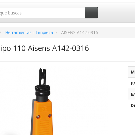
Herramientas - Limpieza
AISENS A142-0316
Tipo 110 Aisens A142-0316
M
P
E
Di