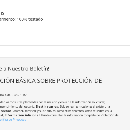
HS
namiento: 100% testado
e a Nuestro Boletín!
CIÓN BÁSICA SOBRE PROTECCIÓN DE
IRA AMOROS, ELIAS
der las consultas planteadas por el usuario y enviarle la información solicitada;
onsentimiento del usuario;
Destinatarios
: Solo se realizan cesiones si existe una
rechos
: Acceder, rectificar y suprimir, así como otros derechos, como se indica en la
nal;
Información Adicional
: Puede consultar la información completa de Protección de
olítica de Privacidad
.