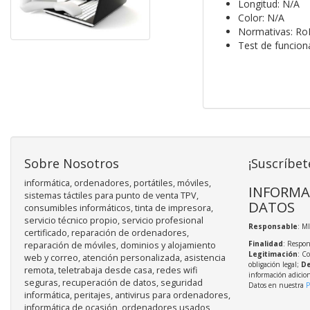
Longitud: N/A
Color: N/A
Normativas: Ro
Test de funcio
Sobre Nosotros
¡Suscríbet
informática, ordenadores, portátiles, móviles,
INFORMA
sistemas táctiles para punto de venta TPV,
DATOS
consumibles informáticos, tinta de impresora,
servicio técnico propio, servicio profesional
Responsable
: M
certificado, reparación de ordenadores,
Finalidad
: Respon
reparación de móviles, dominios y alojamiento
Legitimación
: C
web y correo, atención personalizada, asistencia
obligación legal;
De
remota, teletrabaja desde casa, redes wifi
información adicio
seguras, recuperación de datos, seguridad
Datos en nuestra
P
informática, peritajes, antivirus para ordenadores,
informática de ocasión, ordenadores usados